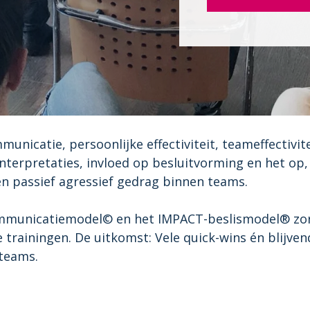
mmunicatie, persoonlijke effectiviteit, teameffectivi
erpretaties, invloed op besluitvorming en het op, 
n passief agressief gedrag binnen teams.
mmunicatiemodel© en het IMPACT-beslismodel® zorg
e trainingen. De uitkomst: Vele quick-wins én blijven
teams.