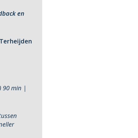
edback en
 Terheijden
) 90 min |
tussen
neller